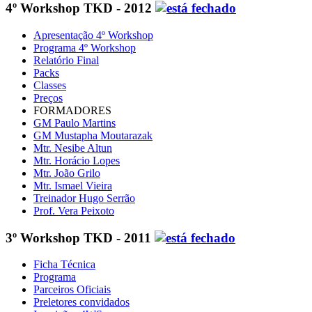
4º Workshop TKD - 2012
Apresentação 4º Workshop
Programa 4º Workshop
Relatório Final
Packs
Classes
Preços
FORMADORES
GM Paulo Martins
GM Mustapha Moutarazak
Mtr. Nesibe Altun
Mtr. Horácio Lopes
Mtr. João Grilo
Mtr. Ismael Vieira
Treinador Hugo Serrão
Prof. Vera Peixoto
3º Workshop TKD - 2011
Ficha Técnica
Programa
Parceiros Oficiais
Preletores convidados