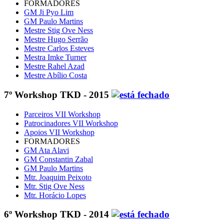
FORMADORES
GM Ji Pyo Lim
GM Paulo Martins
Mestre Stig Ove Ness
Mestre Hugo Serrão
Mestre Carlos Esteves
Mestra Imke Turner
Mestre Rahel Azad
Mestre Abílio Costa
7º Workshop TKD - 2015
Parceiros VII Workshop
Patrocinadores VII Workshop
Apoios VII Workshop
FORMADORES
GM Ata Alavi
GM Constantin Zabal
GM Paulo Martins
Mtr. Joaquim Peixoto
Mtr. Stig Ove Ness
Mtr. Horácio Lopes
6º Workshop TKD - 2014