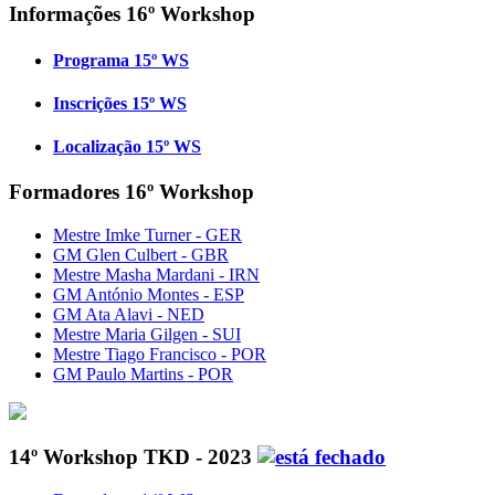
Informações 16º Workshop
Programa 15º WS
Inscrições 15º WS
Localização 15º WS
Formadores 16º Workshop
Mestre Imke Turner - GER
GM Glen Culbert - GBR
Mestre Masha Mardani - IRN
GM António Montes - ESP
GM Ata Alavi - NED
Mestre Maria Gilgen - SUI
Mestre Tiago Francisco - POR
GM Paulo Martins - POR
14º Workshop TKD - 2023