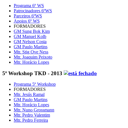
Programa 6º WS
Patrocinadores 6ºWS
Parceiros 6ºWS
Apoios 6º WS
FORMADORES
GM Sung Bok Kim
GM Manuel Kolb
GM Nelson Costa
GM Paulo Martins
Mtr. Stig Ove Ness
Mtr. Joaquim Peixoto
Mtr. Horácio Lopes
5º Workshop TKD - 2013
Programa 5º Workshop
FORMADORES
Mtr. Jesús Ramal
GM Paulo Martins
Mtr. Horácio Lopes
Mtr. Nuno Grossmann
Mtr. Pedro Valentim
Mtr. Pedro Ferreira