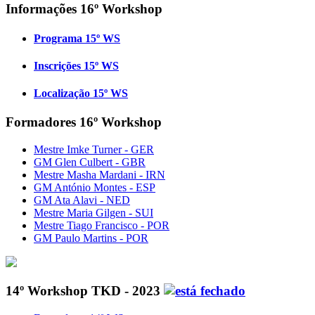
Informações 16º Workshop
Programa 15º WS
Inscrições 15º WS
Localização 15º WS
Formadores 16º Workshop
Mestre Imke Turner - GER
GM Glen Culbert - GBR
Mestre Masha Mardani - IRN
GM António Montes - ESP
GM Ata Alavi - NED
Mestre Maria Gilgen - SUI
Mestre Tiago Francisco - POR
GM Paulo Martins - POR
14º Workshop TKD - 2023