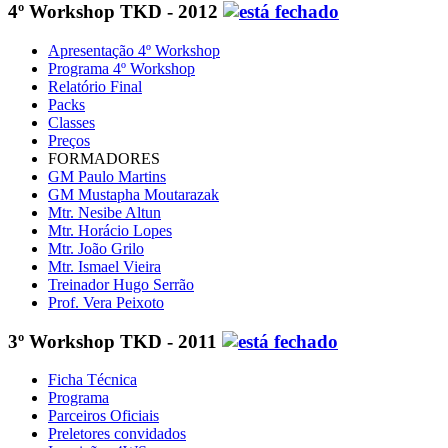
4º Workshop TKD - 2012
Apresentação 4º Workshop
Programa 4º Workshop
Relatório Final
Packs
Classes
Preços
FORMADORES
GM Paulo Martins
GM Mustapha Moutarazak
Mtr. Nesibe Altun
Mtr. Horácio Lopes
Mtr. João Grilo
Mtr. Ismael Vieira
Treinador Hugo Serrão
Prof. Vera Peixoto
3º Workshop TKD - 2011
Ficha Técnica
Programa
Parceiros Oficiais
Preletores convidados