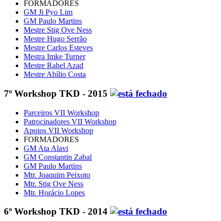
FORMADORES
GM Ji Pyo Lim
GM Paulo Martins
Mestre Stig Ove Ness
Mestre Hugo Serrão
Mestre Carlos Esteves
Mestra Imke Turner
Mestre Rahel Azad
Mestre Abílio Costa
7º Workshop TKD - 2015
Parceiros VII Workshop
Patrocinadores VII Workshop
Apoios VII Workshop
FORMADORES
GM Ata Alavi
GM Constantin Zabal
GM Paulo Martins
Mtr. Joaquim Peixoto
Mtr. Stig Ove Ness
Mtr. Horácio Lopes
6º Workshop TKD - 2014