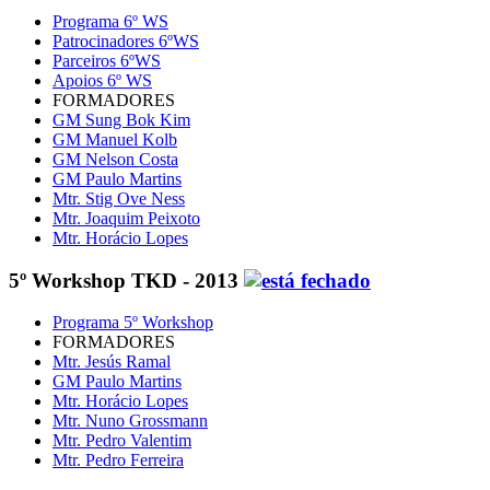
Programa 6º WS
Patrocinadores 6ºWS
Parceiros 6ºWS
Apoios 6º WS
FORMADORES
GM Sung Bok Kim
GM Manuel Kolb
GM Nelson Costa
GM Paulo Martins
Mtr. Stig Ove Ness
Mtr. Joaquim Peixoto
Mtr. Horácio Lopes
5º Workshop TKD - 2013
Programa 5º Workshop
FORMADORES
Mtr. Jesús Ramal
GM Paulo Martins
Mtr. Horácio Lopes
Mtr. Nuno Grossmann
Mtr. Pedro Valentim
Mtr. Pedro Ferreira