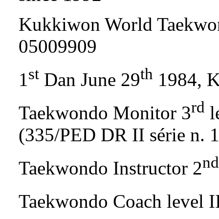
Kukkiwon World Taekwon
05009909
st
th
1
Dan June 29
1984, K
rd
Taekwondo Monitor 3
l
(335/PED DR II série n. 
nd
Taekwondo Instructor 2
Taekwondo Coach level I