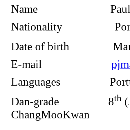
Name Paulo Jor
Nationality Port
Date of birth Mar
E-mail
pjm
Languages Portugues
th
Dan-grade 8
(
ChangMooKwan