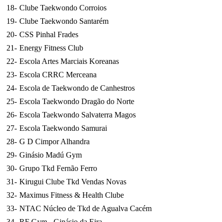
18
-
Clube Taekwondo Corroios
19
-
Clube Taekwondo Santarém
20
-
CSS Pinhal Frades
21
-
Energy Fitness Club
22
-
Escola Artes Marciais Koreanas
23
-
Escola CRRC Merceana
24
-
Escola de Taekwondo de Canhestros
25
-
Escola Taekwondo Dragão do Norte
26
-
Escola Taekwondo Salvaterra Magos
27
-
Escola Taekwondo Samurai
28
-
G D Cimpor Alhandra
29
-
Ginásio Madú Gym
30
-
Grupo Tkd Fernão Ferro
31
-
Kirugui Clube Tkd Vendas Novas
32
-
Maximus Fitness & Health Clube
33
-
NTAC Núcleo de Tkd de Agualva Cacém
34
-
RF Gym - Ginásio da Eira