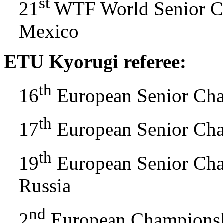
st
21
WTF World Senior Ch
Mexico
ETU Kyorugi referee:
th
16
European Senior Cha
th
17
European Senior Ch
th
19
European Senior Cha
Russia
nd
2
European Championsh