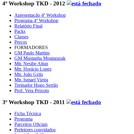
4º Workshop TKD - 2012
Apresentação 4º Workshop
Programa 4º Workshop
Relatório Final
Packs
Classes
Preços
FORMADORES
GM Paulo Martins
GM Mustapha Moutarazak
Mtr. Nesibe Altun
Mtr. Horácio Lopes
Mtr. João Grilo
Mtr. Ismael Vieira
Treinador Hugo Serrão
Prof. Vera Peixoto
3º Workshop TKD - 2011
Ficha Técnica
Programa
Parceiros Oficiais
Preletores convidados