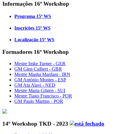
Informações 16º Workshop
Programa 15º WS
Inscrições 15º WS
Localização 15º WS
Formadores 16º Workshop
Mestre Imke Turner - GER
GM Glen Culbert - GBR
Mestre Masha Mardani - IRN
GM António Montes - ESP
GM Ata Alavi - NED
Mestre Maria Gilgen - SUI
Mestre Tiago Francisco - POR
GM Paulo Martins - POR
14º Workshop TKD - 2023