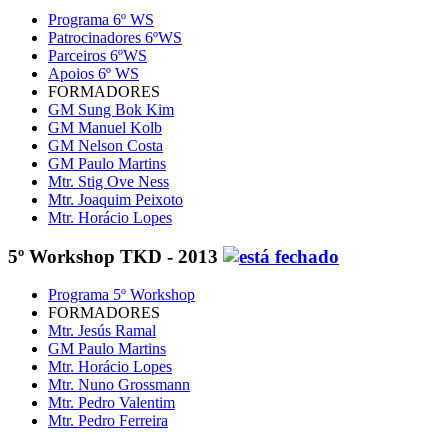
Programa 6º WS
Patrocinadores 6ºWS
Parceiros 6ºWS
Apoios 6º WS
FORMADORES
GM Sung Bok Kim
GM Manuel Kolb
GM Nelson Costa
GM Paulo Martins
Mtr. Stig Ove Ness
Mtr. Joaquim Peixoto
Mtr. Horácio Lopes
5º Workshop TKD - 2013
Programa 5º Workshop
FORMADORES
Mtr. Jesús Ramal
GM Paulo Martins
Mtr. Horácio Lopes
Mtr. Nuno Grossmann
Mtr. Pedro Valentim
Mtr. Pedro Ferreira