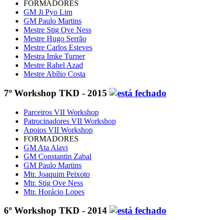
FORMADORES
GM Ji Pyo Lim
GM Paulo Martins
Mestre Stig Ove Ness
Mestre Hugo Serrão
Mestre Carlos Esteves
Mestra Imke Turner
Mestre Rahel Azad
Mestre Abílio Costa
7º Workshop TKD - 2015
Parceiros VII Workshop
Patrocinadores VII Workshop
Apoios VII Workshop
FORMADORES
GM Ata Alavi
GM Constantin Zabal
GM Paulo Martins
Mtr. Joaquim Peixoto
Mtr. Stig Ove Ness
Mtr. Horácio Lopes
6º Workshop TKD - 2014