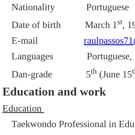
Nationality Portuguese
st
Date of birth March 1
, 1
E-mail
raulpassos7
Languages Portuguese, Spa
th
t
Dan-grade 5
(June 15
Education and work
Education
Taekwondo Professional in Edu